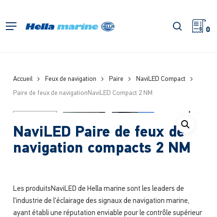
Retour
à
recherch
Menu
l'accueil
0
Accueil
Feux de navigation
Paire
NaviLED Compact
Paire de feux de navigationNaviLED Compact 2 NM
NaviLED Paire de feux de
navigation compacts 2 NM
Les produitsNaviLED de Hella marine sont les leaders de
l'industrie de l'éclairage des signaux de navigation marine,
ayant établi une réputation enviable pour le contrôle supérieur