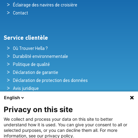
Éclairage des navires de croisière
Contact
Service clientèle
Où Trouver Hella ?
Durabilité environnementale
Politique de qualité
Déclaration de garantie
Déclaration de protection des données
Avis juridique
English
Privacy on this site
Pionniers de la brillance et de l'innovation
We collect and process your data on this site to better
nautique
understand how it is used. You can give your consent to all or
selected purposes, or you can decline them all. For more
Depuis plus de 100 ans, nous créons et fournissons avec
information, see our privacy policy.