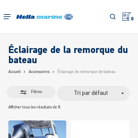
Retour
à
Fermer
recherch
Menu
l'accueil
0
les
filtres
Éclairage de la remorque du
bateau
Accueil
Accessoires
Éclairage de remorque de bateau
Filtres
Tri par défaut
Afficher tous les résultats de 8.