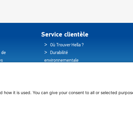
peuvent
pe
être
êt
choisies
ch
sur
su
Service clientèle
la
la
page
pa
Où Trouver Hella ?
du
du
 de
Durabilité
produit
pr
es
environnementale
és
Politique de qualité
hnologique
Déclaration de
e des navires
garantie
Déclaration de
d how it is used. You can give your consent to all or selected purpos
protection des données
Avis juridique