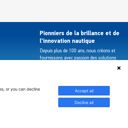
options
uvent
peuvent
re
être
oisies
choisies
r
sur
Pionniers de la brillance et de
la
ge
l'innovation nautique
page
Depuis plus de 100 ans, nous créons et
du
oduit
fournissons avec passion des solutions
produit
d'éclairage innovantes pour tous les
secteurs de l'industrie maritime.
es, or you can decline
Accept all
Voir Notre Gamme
Decline all