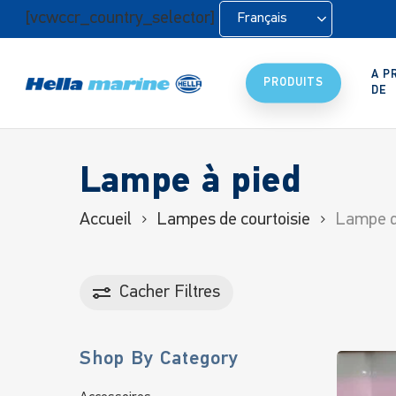
Retour
[vcwccr_country_selector]
Français
à
l'accueil
A P
PRODUITS
DE
Lampe à pied
Accueil
Lampes de courtoisie
Lampe d
Cacher
Filtres
Shop By Category