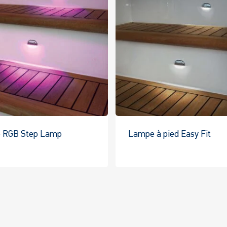
o RGB Step Lamp
Lampe à pied Easy Fit
Ce
C
produit
pr
a
a
plusieurs
pl
variantes.
va
Les
Le
options
op