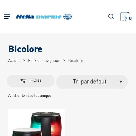
Retour
à
Fermer
recherch
Menu
l'accueil
0
les
filtres
Bicolore
Accueil
Feux de navigation
Bicolore
Filtres
Tri par défaut
Afficher le résultat unique