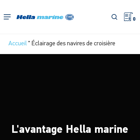
Retour
à
recherch
Menu
l'accueil
0
Accueil
"
Éclairage des navires de croisière
L'avantage Hella marine