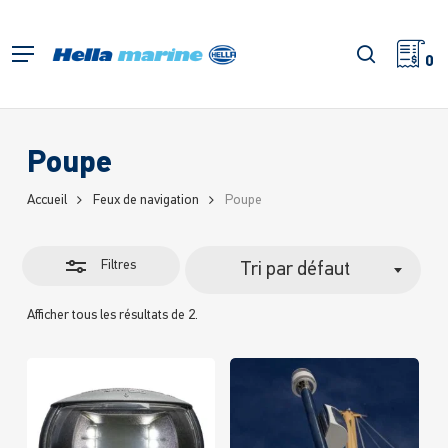
Retour
à
Fermer
recherch
Menu
l'accueil
0
les
filtres
Poupe
Accueil
Feux de navigation
Poupe
Filtres
Tri par défaut
Afficher tous les résultats de 2.