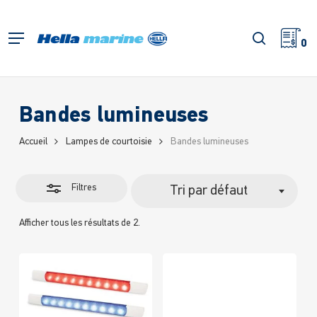
Retour
à
Fermer
recherch
Menu
l'accueil
0
les
filtres
Bandes lumineuses
Accueil
Lampes de courtoisie
Bandes lumineuses
Filtres
Tri par défaut
Afficher tous les résultats de 2.