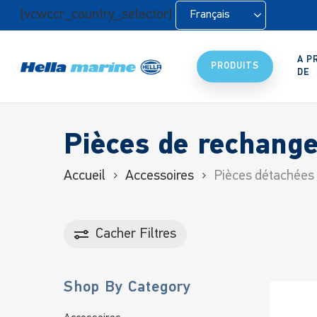
Retour
[vcwccr_country_selector]
Français
à
l'accueil
A P
PRODUITS
DE
Pièces de rechang
Accueil
Accessoires
Pièces détachées
Cacher
Filtres
Shop By Category