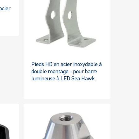
oduit
produit
acier
e
oduit
usieurs
riantes.
s
Pieds HD en acier inoxydable à
tions
double montage - pour barre
uvent
lumineuse à LED Sea Hawk
re
Ce
oisies
produit
r
a
plusieurs
ge
variantes.
Les
oduit
options