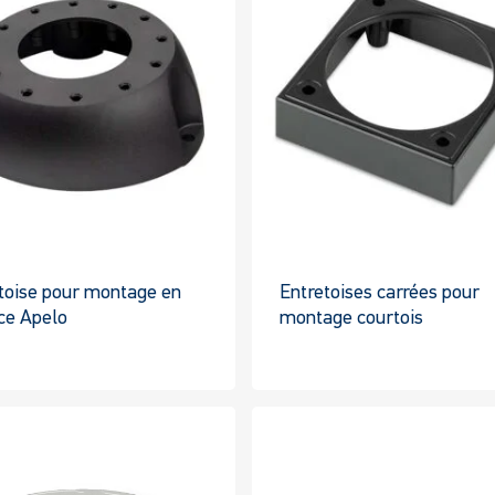
toise pour montage en
Entretoises carrées pour
ce Apelo
montage courtois
Ce
C
produit
pr
a
a
plusieurs
pl
variantes.
va
Les
Le