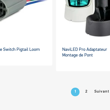
être
choisies
sur
la
page
du
produit
e Switch Pigtail Loom
NaviLED Pro Adaptateur
Montage de Pont
Ce
C
produit
pr
a
a
plusieurs
pl
variantes.
va
Les
1
2
Suivant
Le
options
op
peuvent
pe
être