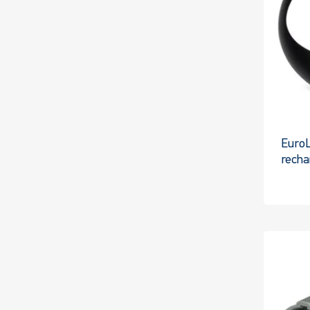
Euro
rech