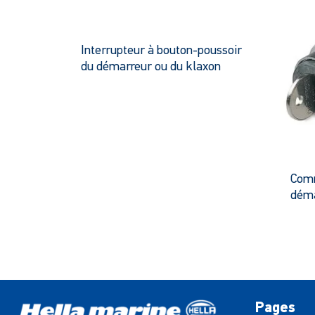
Interrupteur à bouton-poussoir
du démarreur ou du klaxon
Ce
produit
a
plusieurs
variantes.
Les
Comm
options
déma
peuvent
être
choisies
sur
la
page
Pages
du