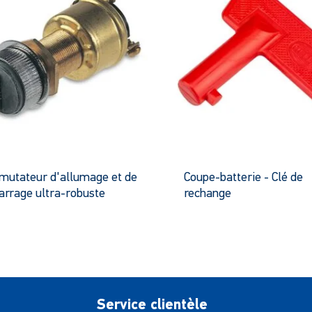
utateur d'allumage et de
Coupe-batterie - Clé de
rrage ultra-robuste
rechange
Ce
produit
p
a
a
plusieurs
p
variantes.
v
Les
L
Service clientèle