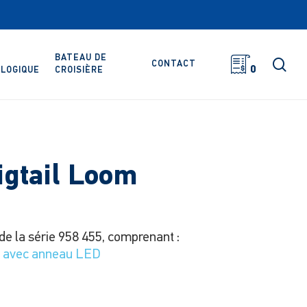
BATEAU DE
rec
CONTACT
0
LOGIQUE
CROISIÈRE
igtail Loom
de la série 958 455, comprenant :
le avec anneau LED