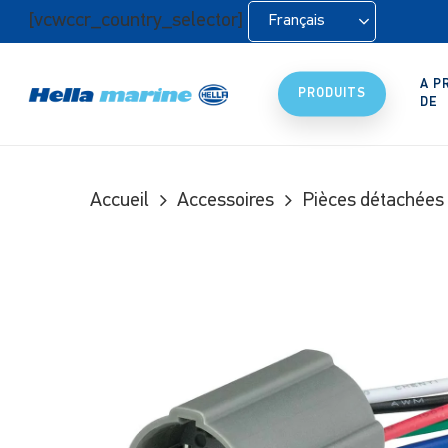
Retour
[vcwccr_country_selector]
Français
à
l'accueil
A P
PRODUITS
DE
Accueil
Accessoires
Pièces détachées