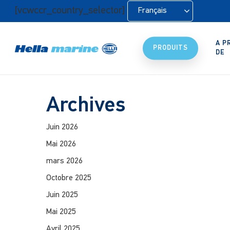
Retour
[vcwccr_country_selector]
Français
à
l'accueil
A P
PRODUITS
DE
Archives
Juin 2026
Mai 2026
mars 2026
Octobre 2025
Juin 2025
Mai 2025
Avril 2025