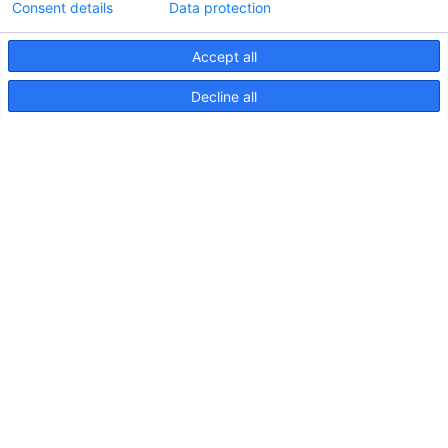
Consent details
Data protection
Accept all
Decline all
Pages
Produits
A propos de
Brochures
Actualités
Hub technologique
Éclairage des navires de croisière
Contact
Service clientèle
Où Trouver Hella ?