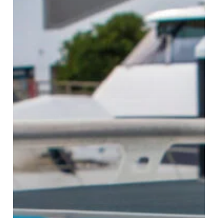
lumineuse
avec
Edge
Light