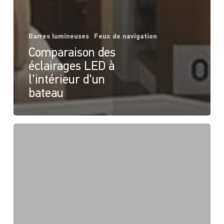
Barres lumineuses
Feux de navigation
Comparaison des
éclairages LED à
l'intérieur d'un
bateau
Modernisation
de
l'éclairage
LED
de
sécurité
des
garde-