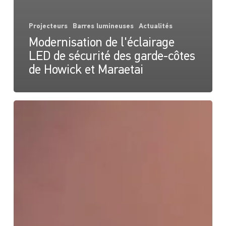
Projecteurs
Barres lumineuses
Actualités
Modernisation de l'éclairage
LED de sécurité des garde-côtes
de Howick et Maraetai
Les
bateaux
de
la
police
indonésienne
utilisent
l'éclairage
Hella
marine