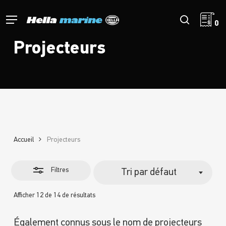
Retour
à
Menu
Fermer
recherch
0
l'accueil
les
Projecteurs
filtres
Accueil
Projecteurs
Filtres
Tri par défaut
Afficher 12 de 14 de résultats
Également connus sous le nom de projecteurs