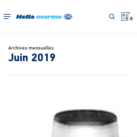
Retour
à
recherch
Menu
l'accueil
0
Archives mensuelles
Juin 2019
Hella
marine
La
Commission
salue
le