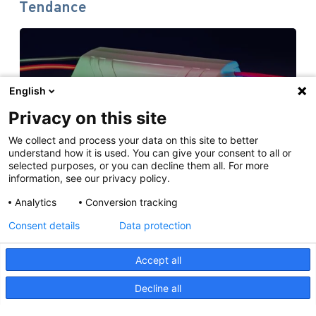
Tendance
English
Informations techniques sur le contrôleur
Privacy on this site
d'éclairageApelo
We collect and process your data on this site to better
11 avril 2025
understand how it is used. You can give your consent to all or
selected purposes, or you can decline them all. For more
information, see our privacy policy.
Analytics
Conversion tracking
NOUVELLE PUBLICATION : Luminaires sous-
Consent details
Data protection
marins Apelo A3
11 mai 2023
Accept all
Decline all