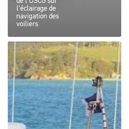
de l'USCG sur
l'éclairage de
navigation des
voiliers
Modernisation
de
l'éclairage
LED
de
sécurité
des
garde-
côtes
de
Howick
et