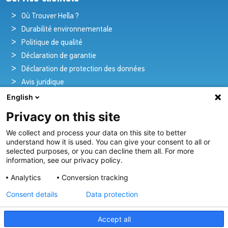
Où Trouver Hella ?
Durabilité environnementale
Politique de qualité
Déclaration de garantie
Déclaration de protection des données
Avis juridique
English
Privacy on this site
Pionniers de la brillance et de l'innovation
We collect and process your data on this site to better
nautique
understand how it is used. You can give your consent to all or
selected purposes, or you can decline them all. For more
Depuis plus de 100 ans, nous créons et fournissons avec
information, see our privacy policy.
passion des solutions d'éclairage innovantes pour tous les
Analytics
Conversion tracking
secteurs de l'industrie maritime.
Consent details
Data protection
Voir Notre Gamme
Accept all