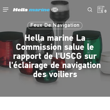
Retour
à
Menu
recherch
0
l'accueil
Feux De Navigation
Hella marine La
Commission salue le
rapport de l'USCG sur
l'éclairage de navigation
des voiliers