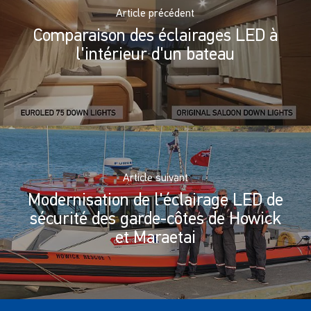
Article précédent
Comparaison des éclairages LED à
l'intérieur d'un bateau
Article suivant
Modernisation de l'éclairage LED de
sécurité des garde-côtes de Howick
et Maraetai