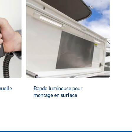
uelle
Bande lumineuse pour
montage en surface
Ce
Ce
roduit
produit
a
lusieurs
plusieurs
ariantes.