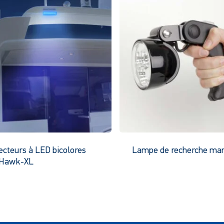
ecteurs à LED bicolores
Lampe de recherche man
 Hawk-XL
Ce
p
produit
a
a
p
plusieurs
v