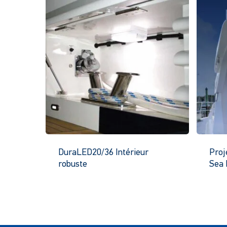
DuraLED20/36 Intérieur
Proj
robuste
Sea
Ce
produit
a
plusieurs