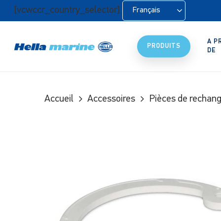
Retour
[vcwccr_country_selector]
Français
à
l'accueil
A P
PRODUITS
DE
Accueil
Accessoires
Pièces de rechan