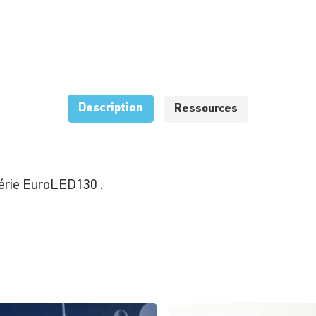
Description
Ressources
série EuroLED130 .