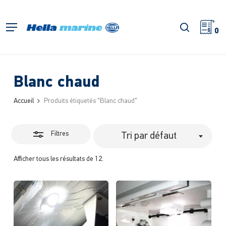
Retour
à
Fermer
recherch
Menu
l'accueil
0
les
filtres
Blanc chaud
Accueil
Produits étiquetés "Blanc chaud"
Filtres
Tri par défaut
Afficher tous les résultats de 12.