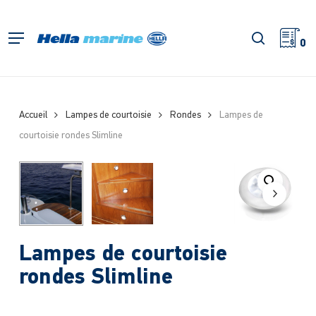
Retour
à
recherch
Menu
l'accueil
0
Accueil
Lampes de courtoisie
Rondes
Lampes de
courtoisie rondes Slimline
Lampes de courtoisie
rondes Slimline