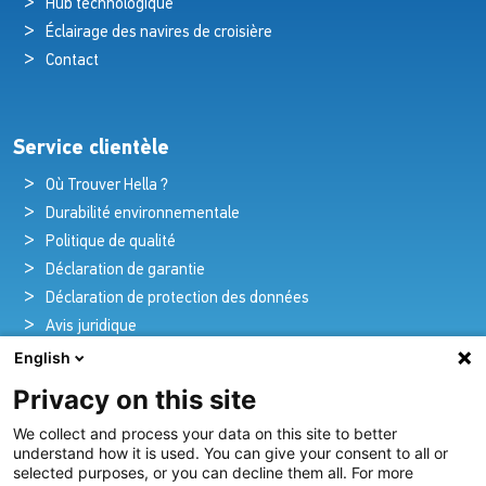
Hub technologique
Éclairage des navires de croisière
Contact
Service clientèle
Où Trouver Hella ?
Durabilité environnementale
Politique de qualité
Déclaration de garantie
Déclaration de protection des données
Avis juridique
English
Privacy on this site
Pionniers de la brillance et de l'innovation
We collect and process your data on this site to better
nautique
understand how it is used. You can give your consent to all or
selected purposes, or you can decline them all. For more
Depuis plus de 100 ans, nous créons et fournissons avec