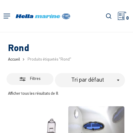
Retour
à
Fermer
recherch
Menu
l'accueil
0
les
filtres
Rond
Accueil
Produits étiquetés "Rond"
Filtres
Tri par défaut
Afficher tous les résultats de 8.