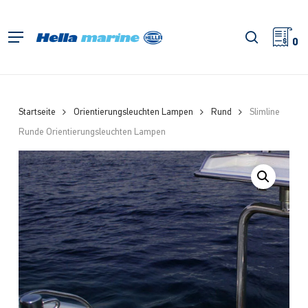
Zum
Hauptinhalt
Suche
Menü
springen
0
Startseite
Orientierungsleuchten Lampen
Rund
Slimline
Runde Orientierungsleuchten Lampen