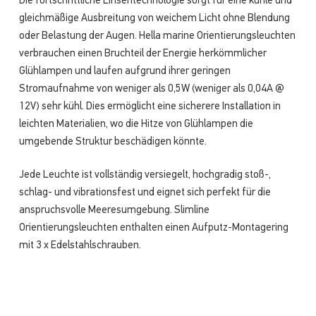
Die fortschrittliche Linsentechnologie sorgt für eine kühle und
gleichmäßige Ausbreitung von weichem Licht ohne Blendung
oder Belastung der Augen. Hella marine Orientierungsleuchten
verbrauchen einen Bruchteil der Energie herkömmlicher
Glühlampen und laufen aufgrund ihrer geringen
Stromaufnahme von weniger als 0,5W (weniger als 0,04A @
12V) sehr kühl. Dies ermöglicht eine sicherere Installation in
leichten Materialien, wo die Hitze von Glühlampen die
umgebende Struktur beschädigen könnte.
Jede Leuchte ist vollständig versiegelt, hochgradig stoß-,
schlag- und vibrationsfest und eignet sich perfekt für die
anspruchsvolle Meeresumgebung. Slimline
Orientierungsleuchten enthalten einen Aufputz-Montagering
mit 3 x Edelstahlschrauben.