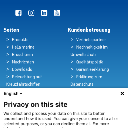
Seiten
Kundenbetreuung
Produkte
Vertriebspartner
Hella marine
Nachhaltigkeit im
Broschüren
Umweltschutz
Nachrichten
Qualitätspolitik
Downloads
Garantieerklärung
Beleuchtung auf
Erklärung zum
Kreuzfahrtschiffen
Datenschutz
Kontakt
Rechtlicher Hinweis
English
Privacy on this site
We collect and process your data on this site to better
Pioniere in nautischer Brillanz und Innovation
understand how it is used. You can give your consent to all or
selected purposes, or you can decline them all. For more
Seit über 100 Jahren entwickeln und liefern wir mit