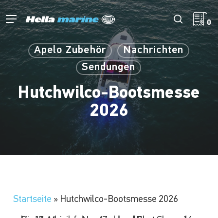
Zum
Hauptinhalt
Menü
Suche
0
springen
Apelo Zubehör
Nachrichten
Sendungen
Hutchwilco-Bootsmesse
2026
Startseite
»
Hutchwilco-Bootsmesse 2026