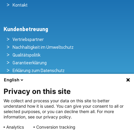
Kontakt
Kundenbetreuung
Vertriebspartner
Nachhaltigkeit im Umweltschutz
Qualitätspolitik
Garantieerklärung
Erklärung zum Datenschutz
Rechtlicher Hinweis
English
Privacy on this site
We collect and process your data on this site to better
Pioniere in nautischer Brillanz und Innovation
understand how it is used. You can give your consent to all or
selected purposes, or you can decline them all. For more
Seit über 100 Jahren entwickeln und liefern wir mit
information, see our privacy policy.
Leidenschaft innovative Beleuchtungslösungen für alle
Analytics
Conversion tracking
Bereiche der maritimen Industrie.