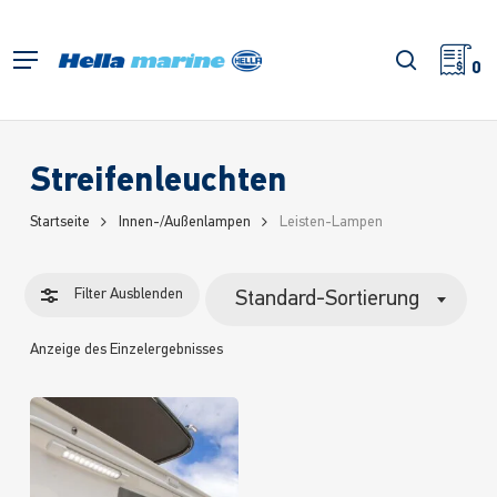
Zum
Hauptinhalt
Filter
Suche
Menü
springen
0
schließe
Streifenleuchten
Startseite
Innen-/Außenlampen
Leisten-Lampen
Filter
Ausblenden
Standard-Sortierung
Anzeige des Einzelergebnisses