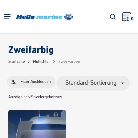
Zum
Hauptinhalt
Filter
Suche
Menü
springen
0
schließe
Zweifarbig
Startseite
Flutlichter
Zwei Farben
Filter
Ausblenden
Standard-Sortierung
Anzeige des Einzelergebnisses