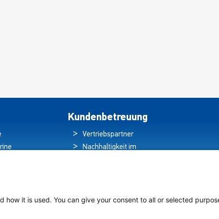
können
könn
auf
auf
der
der
Produktseite
Produ
ausgewählt
ausge
werden
werd
Kundenbetreuung
e
Vertriebspartner
rine
Nachhaltigkeit im
ren
Umweltschutz
hten
Qualitätspolitik
ds
Garantieerklärung
tung auf
Erklärung zum
d how it is used. You can give your consent to all or selected purpos
chiffen
Datenschutz