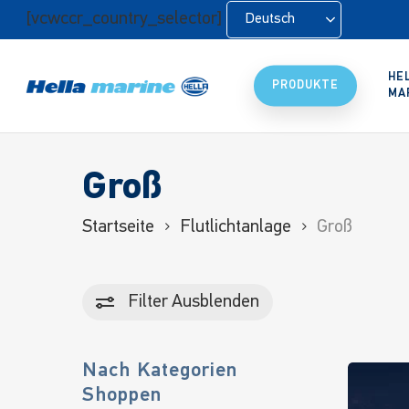
Zum
[vcwccr_country_selector]
Deutsch
Hauptinhalt
springen
HE
PRODUKTE
MA
Groß
Startseite
Flutlichtanlage
Groß
Filter
Ausblenden
Nach Kategorien
Shoppen