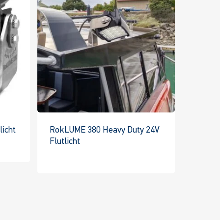
icht
RokLUME 380 Heavy Duty 24V
Flutlicht
s
Dieses
kt
Produkt
hat
re
mehrere
ten.
Varianten.
Die
nen