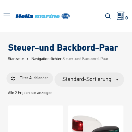
Zum
Hauptinhalt
Filter
Suche
Menü
springen
0
schließe
Steuer-und Backbord-Paar
Startseite
Navigationslichter
Steuer-und Backbord-Paar
Filter
Ausblenden
Standard-Sortierung
Alle 2 Ergebnisse anzeigen