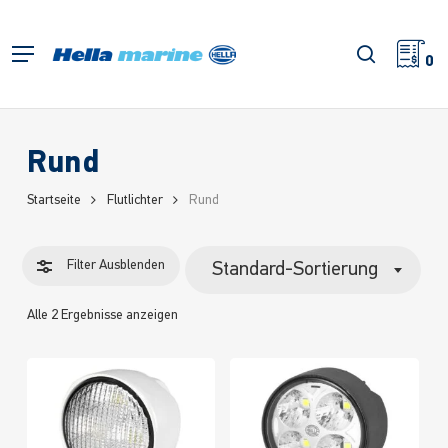
Zum
Hauptinhalt
Filter
Suche
Menü
springen
0
schließe
Rund
Startseite
Flutlichter
Rund
Filter
Ausblenden
Standard-Sortierung
Alle 2 Ergebnisse anzeigen