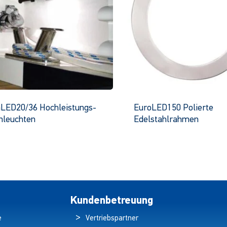
LED20/36 Hochleistungs-
EuroLED150 Polierte
nleuchten
Edelstahlrahmen
Dieses
Dies
Produkt
Prod
hat
hat
mehrere
mehr
Varianten.
Vari
Die
Die
Kundenbetreuung
Optionen
Opti
e
Vertriebspartner
können
kön