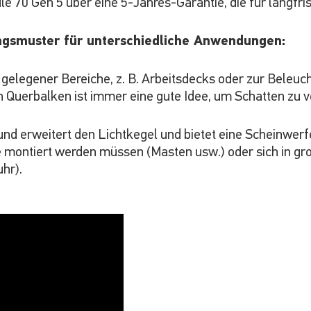
e 70 Gen 5 über eine 5-Jahres-Garantie, die für langfrist
ngsmuster für unterschiedliche Anwendungen:
 gelegener Bereiche, z. B. Arbeitsdecks oder zur Beleu
n Querbalken ist immer eine gute Idee, um Schatten zu 
nd erweitert den Lichtkegel und bietet eine Scheinwerfe
he montiert werden müssen (Masten usw.) oder sich in 
hr).