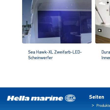
Sea Hawk-XL Zweifarb-LED-
Dura
Scheinwerfer
Inne
Dieses
Produkt
hat
mehrere
Varianten.
Die
Seiten
Optionen
Produkt
können