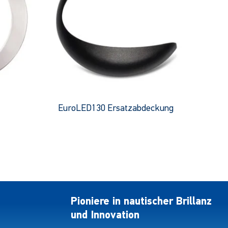
EuroLED130 Ersatzabdeckung
Dieses
es
Produkt
ukt
hat
mehrere
ere
Varianten.
anten.
Die
Optionen
Pioniere in nautischer Brillanz
onen
können
und Innovation
nen
auf