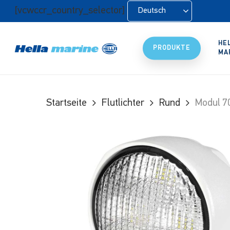
Zum
[vcwccr_country_selector]
Deutsch
Hauptinhalt
springen
HE
PRODUKTE
MA
Startseite
Flutlichter
Rund
Modul 70