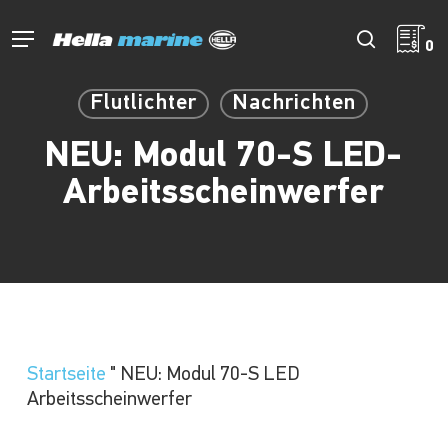
Zum
Hauptinhalt
Menü
Suche
0
springen
Flutlichter
Nachrichten
NEU: Modul 70-S LED-
Arbeitsscheinwerfer
Startseite
"
NEU: Modul 70-S LED
Arbeitsscheinwerfer