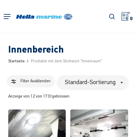
Zum
Hauptinhalt
Filter
Suche
Menü
springen
0
schließe
Innenbereich
Startseite
Produkte mit dem Stichwort "Innenraum"
Filter
Ausblenden
Standard-Sortierung
Anzeige von 12 von 17 Ergebnissen