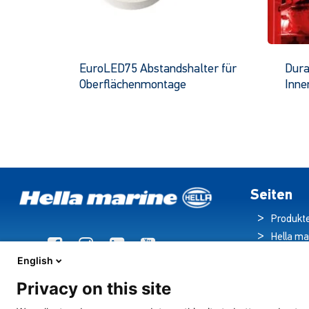
EuroLED75 Abstandshalter für
Dura
Oberflächenmontage
Inne
Dieses
Produkt
hat
mehrere
Varianten.
Die
Seiten
Optionen
Produkt
können
Hella ma
auf
Broschü
der
English
Produktseite
Nachric
Privacy on this site
ausgewählt
Downloa