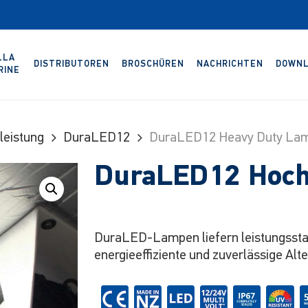
LLA
DISTRIBUTOREN
BROSCHÜREN
NACHRICHTEN
DOWNL
RINE
leistung
DuraLED12
DuraLED12 Heavy Duty La
DuraLED12 Hoch
DuraLED-Lampen liefern leistungsstark
energieeffiziente und zuverlässige Alt