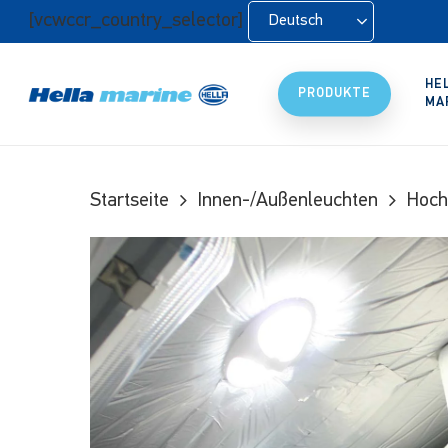
Zum
[vcwccr_country_selector]
Deutsch
Hauptinhalt
springen
HE
PRODUKTE
MA
Startseite
Innen-/Außenleuchten
Hoch