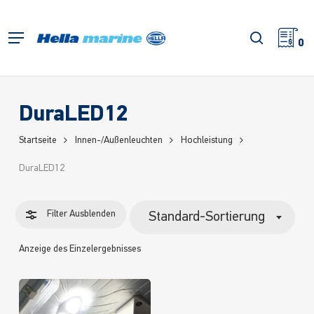
Zum
Hauptinhalt
Filter
Suche
Menü
springen
0
schließe
DuraLED12
Startseite
Innen-/Außenleuchten
Hochleistung
DuraLED12
Filter
Ausblenden
Standard-Sortierung
Anzeige des Einzelergebnisses