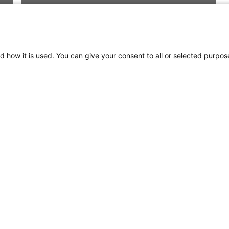
d how it is used. You can give your consent to all or selected purpos
NaviLED Déclaration de
conformité de l'UKCA