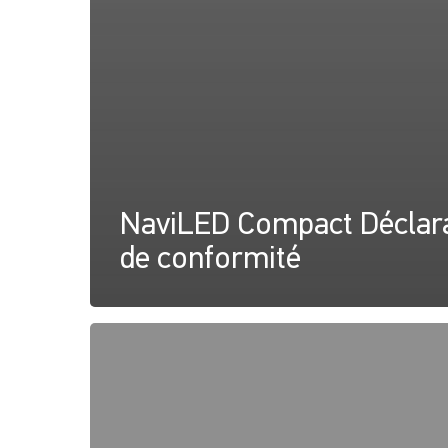
NaviLED Compact Déclar
de conformité
NaviLED
Pro,
Compact,
360
Certification