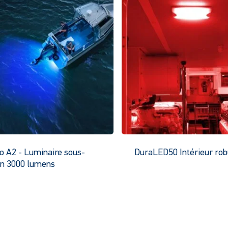
o A2 - Luminaire sous-
DuraLED50 Intérieur rob
n 3000 lumens
Ce
p
produit
a
a
p
plusieurs
v