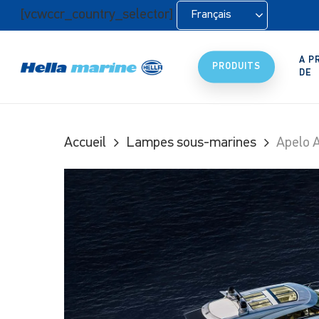
Retour
[vcwccr_country_selector]
Français
à
l'accueil
A P
PRODUITS
DE
Accueil
Lampes sous-marines
Apelo 