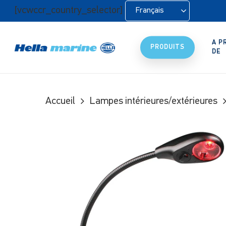
Retour
[vcwccr_country_selector]
Français
à
l'accueil
A P
PRODUITS
DE
Accueil
Lampes intérieures/extérieures