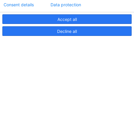
Consent details
Data protection
Accept all
Informations techniques sur le contrôleur
Decline all
d'éclairageApelo
11 avril 2025
NOUVELLE PUBLICATION : Luminaires sous-
marins Apelo A3
11 mai 2023
Salon nautique de Hutchwilco 2026
8 mai 2026