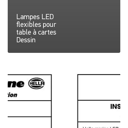
Lampes LED
flexibles pour
table à cartes
Dessin
LED
Flexible
Chart
Table
Lamps
Instruction
sheet