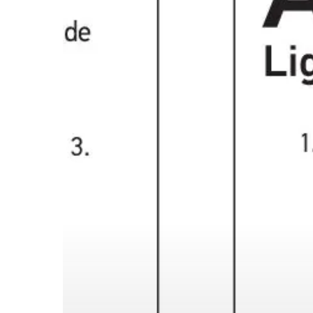
de
lumière
Apelo