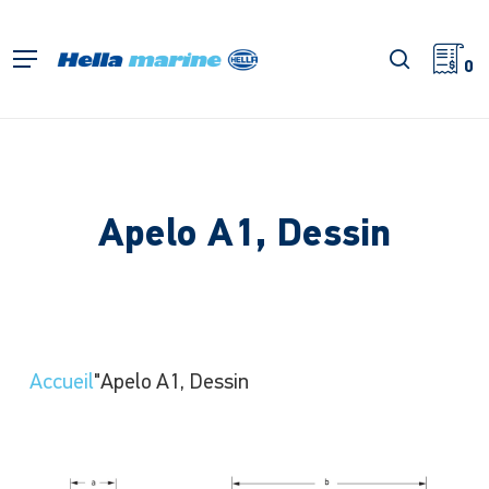
Retour
à
recherch
Menu
l'accueil
0
Apelo A1, Dessin
Accueil
"Apelo A1, Dessin