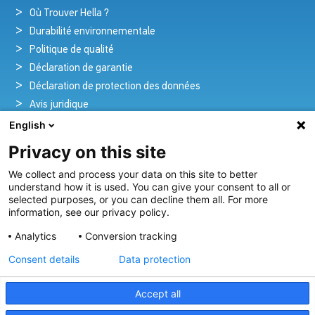
Où Trouver Hella ?
Durabilité environnementale
Politique de qualité
Déclaration de garantie
Déclaration de protection des données
Avis juridique
English
Privacy on this site
Pionniers de la brillance et de l'innovation
We collect and process your data on this site to better
nautique
understand how it is used. You can give your consent to all or
selected purposes, or you can decline them all. For more
Depuis plus de 100 ans, nous créons et fournissons avec
information, see our privacy policy.
passion des solutions d'éclairage innovantes pour tous les
Analytics
Conversion tracking
secteurs de l'industrie maritime.
Consent details
Data protection
Voir Notre Gamme
Accept all