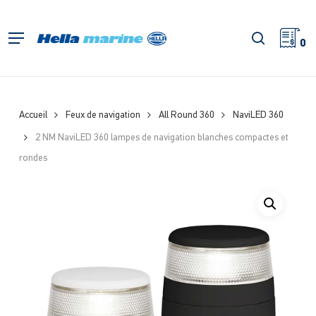
Retour
à
recherch
Menu
l'accueil
0
Accueil
Feux de navigation
All Round 360
NaviLED 360
2 NM NaviLED 360 lampes de navigation blanches compactes et
rondes