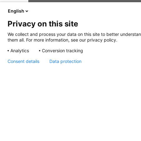
English
Privacy on this site
We collect and process your data on this site to better understan
them all. For more information, see our privacy policy.
Analytics
Conversion tracking
Consent details
Data protection
2SL 980 834-001 Mini-
interrupteur de sélection
de batterie, dessin