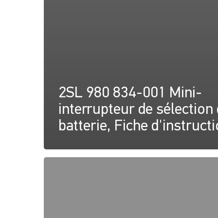
2SL 980 834-001 Mini-
interrupteur de sélection
batterie, Fiche d'instruct
2SL
980
834-
001
Mini-