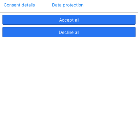
Consent details
Data protection
Accept all
Informations techniques sur le contrôleur
Decline all
d'éclairageApelo
11 avril 2025
NOUVELLE PUBLICATION : Luminaires sous-
marins Apelo A3
11 mai 2023
Salon nautique de Hutchwilco 2026
8 mai 2026