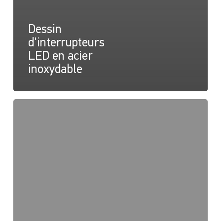
Dessin
d'interrupteurs
LED en acier
inoxydable
Fiche
d'instruction
des
interrupteurs
LED
en
acier
inoxydable