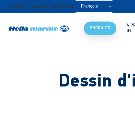
Retour
[vcwccr_country_selector]
Français
à
l'accueil
A P
PRODUITS
DE
Dessin d'