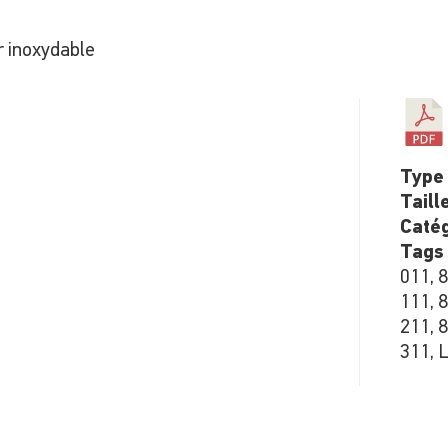
r inoxydable
Type 
Taill
Catég
Tags
011, 
111, 
211, 
311, L