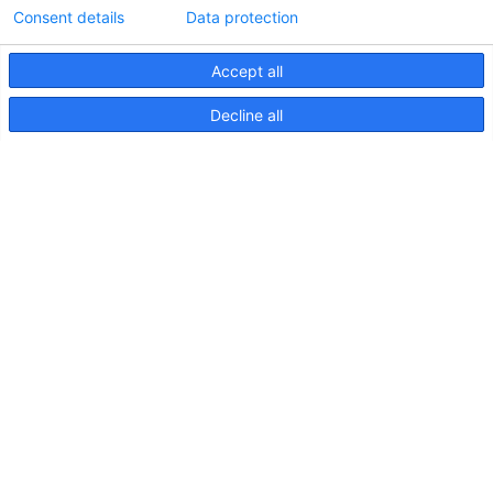
Consent details
Data protection
Accept all
Informations techniques sur le contrôleur
Decline all
d'éclairageApelo
11 avril 2025
NOUVELLE PUBLICATION : Luminaires sous-
marins Apelo A3
11 mai 2023
Salon nautique de Hutchwilco 2026
8 mai 2026