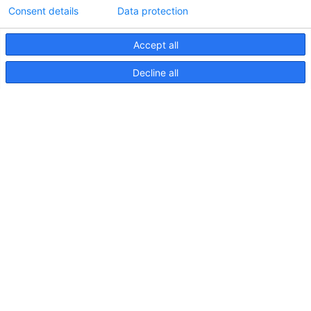
Consent details
Data protection
Accept all
Informations techniques sur le contrôleur
Decline all
d'éclairageApelo
11 avril 2025
NOUVELLE PUBLICATION : Luminaires sous-
marins Apelo A3
11 mai 2023
Salon nautique de Hutchwilco 2026
8 mai 2026