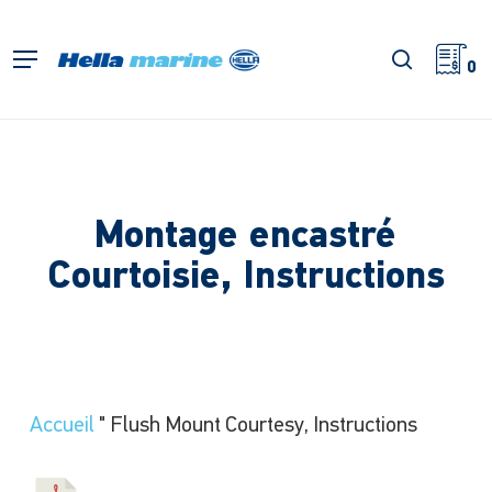
Retour
à
recherch
Menu
l'accueil
0
Montage encastré
Courtoisie, Instructions
Accueil
"
Flush Mount Courtesy, Instructions