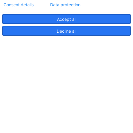
Consent details
Data protection
Accept all
Informations techniques sur le contrôleur
Decline all
d'éclairageApelo
11 avril 2025
NOUVELLE PUBLICATION : Luminaires sous-
marins Apelo A3
11 mai 2023
Salon nautique de Hutchwilco 2026
8 mai 2026