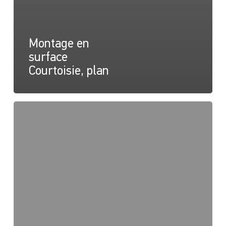
Montage en
surface
Courtoisie, plan
Montage
en
surface
Courtoisie,
Instructions