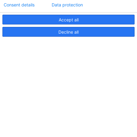
Consent details
Data protection
Accept all
Informations techniques sur le contrôleur
Decline all
d'éclairageApelo
11 avril 2025
NOUVELLE PUBLICATION : Luminaires sous-
marins Apelo A3
11 mai 2023
Salon nautique de Hutchwilco 2026
8 mai 2026