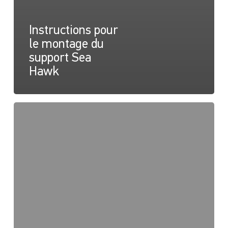
Instructions pour
le montage du
support Sea
Hawk
Support
de
montage
Sea
Hawk,
dessin