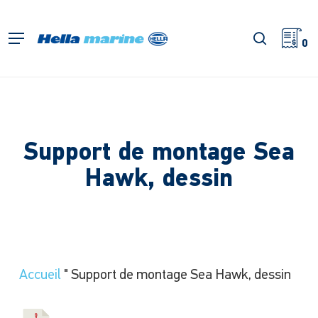
Retour
à
recherch
Menu
l'accueil
0
Support de montage Sea
Hawk, dessin
Accueil
"
Support de montage Sea Hawk, dessin