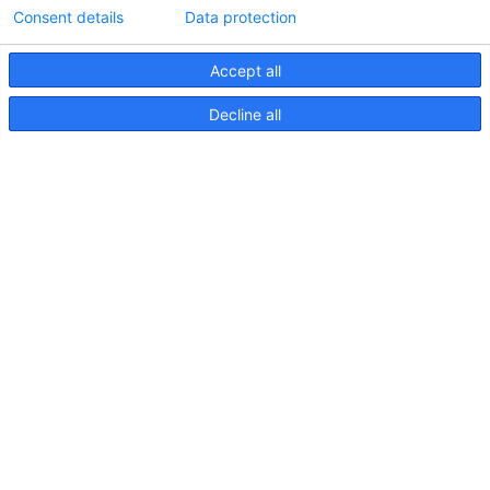
Consent details
Data protection
Accept all
Informations techniques sur le contrôleur
Decline all
d'éclairageApelo
11 avril 2025
NOUVELLE PUBLICATION : Luminaires sous-
marins Apelo A3
11 mai 2023
Salon nautique de Hutchwilco 2026
8 mai 2026