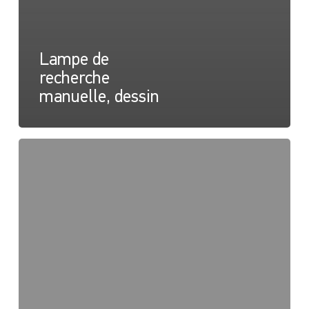
Lampe de
recherche
manuelle, dessin
Lampe
de
recherche
portative,
carte
lumineuse
-
longue
portée