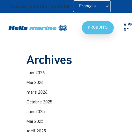
Retour
[vcwccr_country_selector]
Français
à
l'accueil
A P
PRODUITS
DE
Archives
Juin 2026
Mai 2026
mars 2026
Octobre 2025
Juin 2025
Mai 2025
Avril 2025