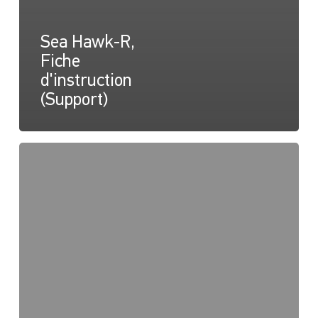
Sea Hawk-R,
Fiche
d'instruction
(Support)
Sea
Hawk-
R,
dessin
(support)