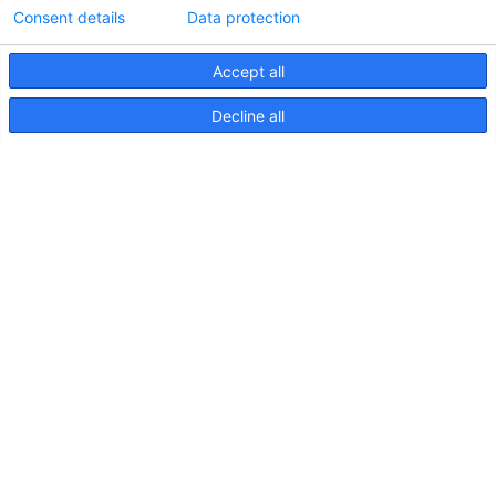
Consent details
Data protection
Accept all
Informations techniques sur le contrôleur
Decline all
d'éclairageApelo
11 avril 2025
NOUVELLE PUBLICATION : Luminaires sous-
marins Apelo A3
11 mai 2023
Salon nautique de Hutchwilco 2026
8 mai 2026